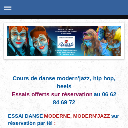
ECOLE DE DANSE
& COMPAGNIE DE DANSE
KLAP'DANSE
8 avenue des châteaupieds
92500 Rueil Malmaison
Tél : 06 62 84 69 72
catherine.angerame@gmail.com
Cours de danse modern'jazz, hip hop,
heels
Essais offerts
sur réservation
au 06 62
84 69 72
ESSAI DANSE
MODERNE, MODERN'JAZZ
sur
réservation par tél
: