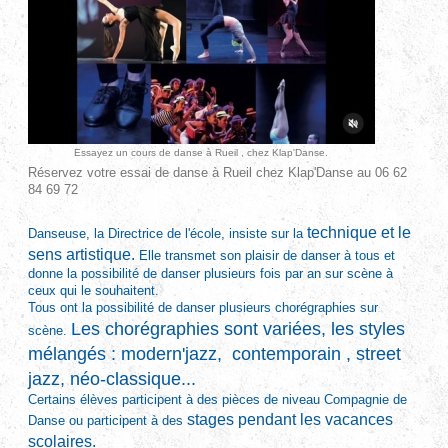
Essayez un cours de danse à Rueil , chez Klap'Danse.
Réservez votre essai de danse à Rueil chez Klap'Danse au 06 62
84 69 72
technique et le
Danseuse, la Directrice de l'école, insiste sur la
sens artistique.
Elle transmet son plaisir de danser à tous et
donne la possibilité de danser plusieurs fois par an sur scène à
ceux qui le souhaitent.
Tous ont la possibilité de danser plusieurs chorégraphies sur
Les chorégraphies sont variées, les styles
scène.
mélangés : modern'jazz, contemporain , street
jazz, néo-classique...
Certains élèves participent à des pièces de niveau Compagnie de
stages pendant les vacances
Danse
ou participent à des
scolaires.