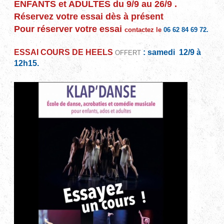
ENFANTS et ADULTES du 9/9 au 26/9 .
Réservez votre essai dès à présent
Pour réserver votre essai
contactez le
06 62 84 69 72.
ESSAI COURS DE HEELS
: samedi 12/9 à
OFFERT
12h15.