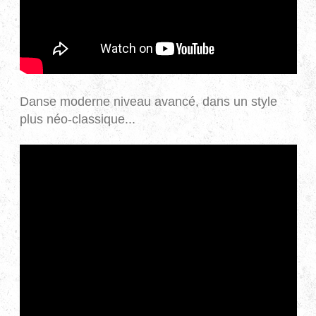
Danse moderne niveau avancé, dans un style
plus néo-classique...