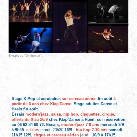
Extraits de "Différence"
Stage K-Pop et acrobaties
sur cerceau aérien
fin août
à
partir de 6 ans chez Klap'Danse.
Stage adultes Danse et
Heels fin août.
Essais
modern'jazz, salsa, hip hop, claquettes, cirque,
offerts du 9 au 26/9
chez Klap'Danse à Rueil, sur réservation
au 06 62 84 69 72. Essais
,
modern'jazz
7-9 ans
mercredi 9/9
à 9h45
adultes
mardi 20h30
16/9 ,
hip hop 7-10 ans
samedi
11h15 12/9
,
cirque et cerceau aérien
jeudi
10/9 à 17h15,