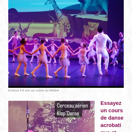
Enfants 4-6 ans sur scène au théâtre
Essayez
un cours
de danse
acrobati