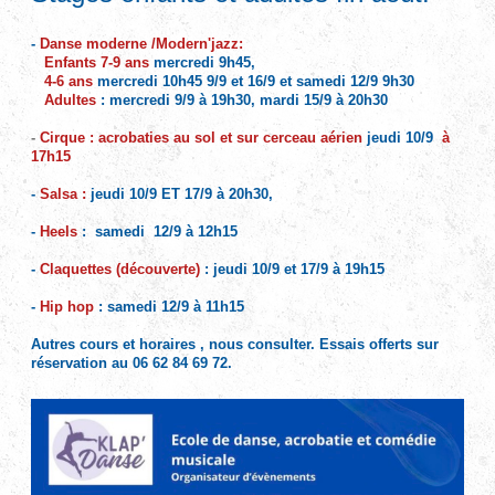
-
Danse moderne /Modern'jazz:
Enfants 7-9 ans
mercredi 9h45,
4-6 ans
mercredi 10h45 9/9 et 16/9 et samedi 12/9 9h30
Adultes
: mercredi 9/9 à 19h30, mardi 15/9 à 20h30
-
Cirque : acrobaties au sol et sur cerceau aérien
jeudi 10/9
à
17h15
-
Salsa :
jeudi 10/9 ET 17/9 à
20h30,
-
Heels
: samedi 12/9 à 12h15
-
Claquettes (découverte)
: jeudi 10/9 et 17/9 à 19h15
-
Hip hop
: samedi 12/9 à 11h15
Autres cours et horaires , nous consulter. Essais offerts sur
réservation au
06 62 84 69 72.