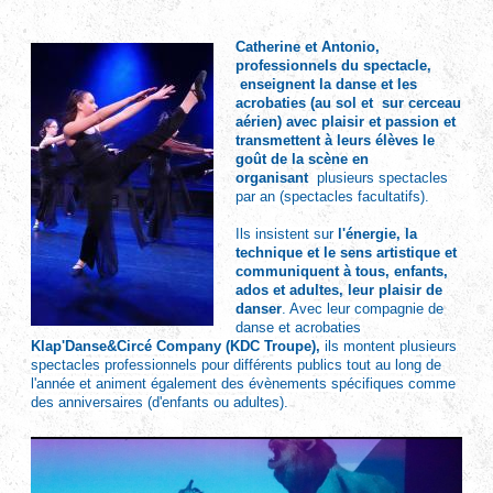
Catherine et Antonio,
professionnels du spectacle,
enseignent la danse et les
acrobaties (au sol et sur cerceau
aérien) ave
c plaisir et passion et
transmettent à leurs élèves le
goût de la scène en
organisant
plusieurs spectacles
par an (spectacles facultatifs).
Ils insistent sur
l'énergie, la
technique et le sens artistique et
communiquent à tous, enfants,
ados et adultes, leur plaisir de
danser
. Avec leur compagnie de
danse et acrobaties
Klap'Danse&Circé Company (KDC Troupe),
ils montent plusieurs
spectacles professionnels pour différents publics tout au long de
l'année et animent également des évènements spécifiques comme
des anniversaires (d'enfants ou adultes).