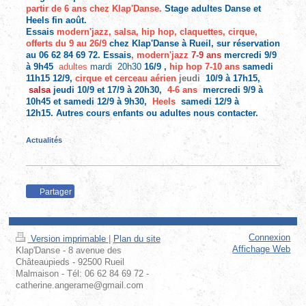
partir de 6 ans chez Klap'Danse.
Stage adultes Danse et
Heels fin août.
Essais
modern'jazz, salsa, hip hop, claquettes, cirque,
offerts du 9 au 26/9
chez Klap'Danse à Rueil, sur réservation
au 06 62 84 69 72. Essais
,
modern'jazz
7-9 ans
mercredi 9/9
à 9h45
adultes
mardi 20h30
16/9 ,
hip hop 7-10 ans
samedi
11h15 12/9
,
cirque et cerceau aérien
jeudi
10/9 à 17h15,
salsa
jeudi 10/9 et 17/9 à 20h30,
4-6 ans
mercredi 9/9 à
10h45 et samedi 12/9 à 9h30,
Heels
samedi 12/9 à
12h15.
Autres cours enfants ou adultes nous
contacter.
Actualités
Partager
Connexion
Version imprimable
|
Plan du site
Affichage Web
Klap'Danse - 8 avenue des
Châteaupieds - 92500 Rueil
Malmaison - Tél: 06 62 84 69 72 -
catherine.angerame@gmail.com