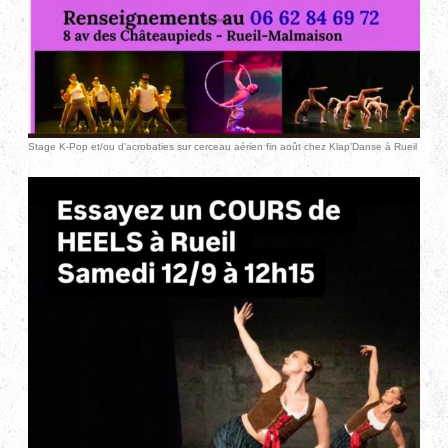
Stage K-Pop et/ou d'acrobaties sur cerceau aérien fin août chez Klap'Danse à Rueil