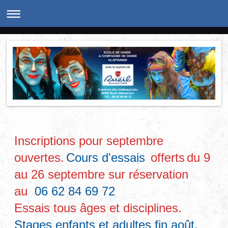
ECOLE DE DANSE
& COMPAGNIE DE DANSE
KLAP'DANSE
8 avenue des châteaupieds
92500 Rueil Malmaison
Tél : 06 62 84 69 72
catherine.angerame@gmail.com
Inscriptions pour septembre
ouvertes.
Cours d'essais
offerts
du 9
au 26 septembre sur réservation
au
06 62 84 69 72
Essais tous âges et disciplines.
Stages enfants et adultes fin août.