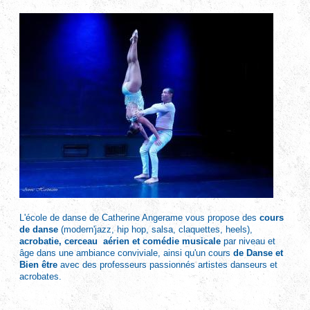
L'école de danse de Catherine Angerame vous propose des
cours
de danse
(modern'jazz, hip hop, salsa, claquettes, heels),
acrobatie, cerceau aérien et comédie musicale
par niveau et
âge dans une ambiance conviviale, ainsi qu'un cours
de
Danse et
Bien être
avec des professeurs passionnés artistes danseurs et
acrobates.